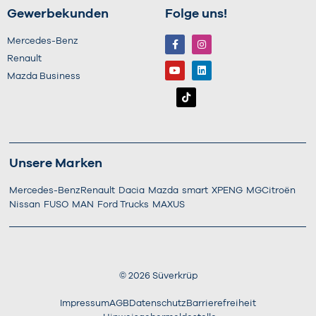
Gewerbekunden
Folge uns!
Mercedes-Benz
Renault
Mazda Business
Unsere Marken
Mercedes-Benz
Renault
Dacia
Mazda
smart
XPENG
MG
Citroën
Nissan
FUSO
MAN
Ford Trucks
MAXUS
©
2026
Süverkrüp
Impressum
AGB
Datenschutz
Barrierefreiheit