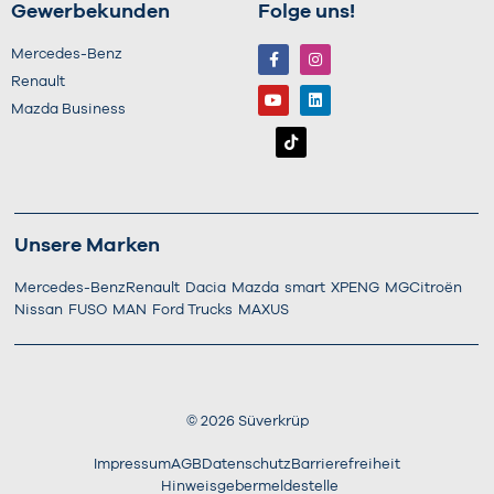
Gewerbekunden
Folge uns!
Mercedes-Benz
Renault
Mazda Business
Unsere Marken
Mercedes-Benz
Renault
Dacia
Mazda
smart
XPENG
MG
Citroën
Nissan
FUSO
MAN
Ford Trucks
MAXUS
©
2026
Süverkrüp
Impressum
AGB
Datenschutz
Barrierefreiheit
Hinweisgebermeldestelle