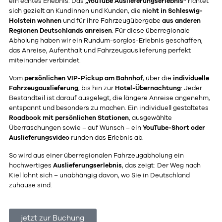
ein echtes Erlebnis. Das
„YouTube Auslieferungserlebnis“
richtet
sich gezielt an Kundinnen und Kunden, die
nicht in Schleswig-
Holstein wohnen
und für ihre Fahrzeugübergabe
aus anderen
Regionen Deutschlands anreisen
. Für diese überregionale
Abholung haben wir ein Rundum-sorglos-Erlebnis geschaffen,
das Anreise, Aufenthalt und Fahrzeugauslieferung perfekt
miteinander verbindet.
Vom
persönlichen VIP-Pickup am Bahnhof
, über die
individuelle
Fahrzeugauslieferung
, bis hin zur
Hotel-Übernachtung
: Jeder
Bestandteil ist darauf ausgelegt, die längere Anreise angenehm,
entspannt und besonders zu machen. Ein individuell gestaltetes
Roadbook mit persönlichen Stationen
, ausgewählte
Überraschungen sowie – auf Wunsch – ein
YouTube-Short oder
Auslieferungsvideo
runden das Erlebnis ab.
So wird aus einer überregionalen Fahrzeugabholung ein
hochwertiges
Auslieferungserlebnis
, das zeigt: Der Weg nach
Kiel lohnt sich – unabhängig davon, wo Sie in Deutschland
zuhause sind.
jetzt zur Buchung