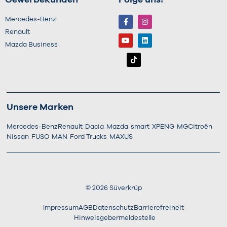
Gewerbekunden
Folge uns!
Mercedes-Benz
Renault
Mazda Business
Unsere Marken
Mercedes-Benz
Renault
Dacia
Mazda
smart
XPENG
MG
Citroën
Nissan
FUSO
MAN
Ford Trucks
MAXUS
©
2026
Süverkrüp
Impressum
AGB
Datenschutz
Barrierefreiheit
Hinweisgebermeldestelle