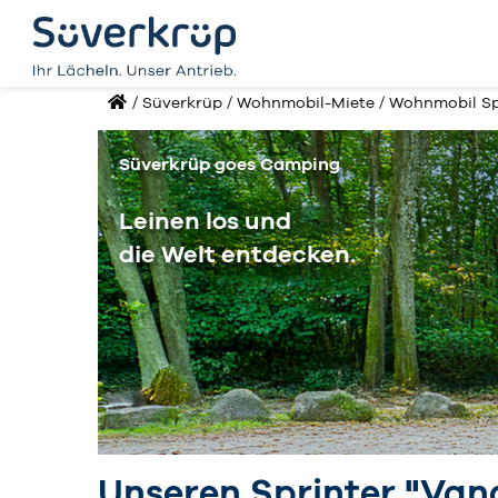
/ Süverkrüp
/
Wohnmobil-Miete
/
Wohnmobil Spr
Süverkrüp goes Camping
Leinen los und
die Welt entdecken.
Unseren Sprinter "Vand