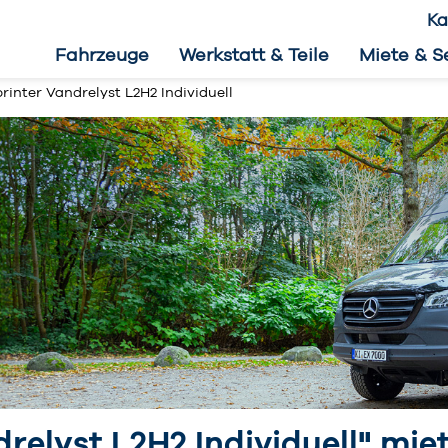
Ka
Fahrzeuge
Werkstatt & Teile
Miete & S
inter Vandrelyst L2H2 Individuell
relyst L2H2 Individuell" mie