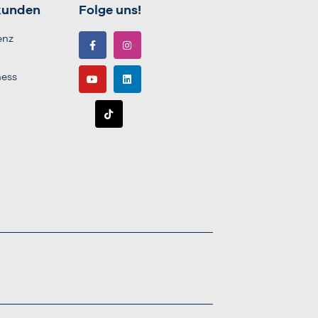
kunden
Folge uns!
enz
ness