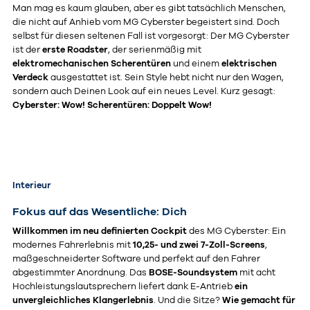
Man mag es kaum glauben, aber es gibt tatsächlich Menschen,
die nicht auf Anhieb vom MG Cyberster begeistert sind. Doch
selbst für diesen seltenen Fall ist vorgesorgt: Der MG Cyberster
ist der
erste Roadster
, der serienmäßig mit
elektromechanischen Scherentüren
und einem
elektrischen
Verdeck
ausgestattet ist. Sein Style hebt nicht nur den Wagen,
sondern auch Deinen Look auf ein neues Level. Kurz gesagt:
Cyberster: Wow! Scherentüren: Doppelt Wow!
Interieur
Fokus auf das Wesentliche: Dich
Willkommen im neu definierten Cockpit
des MG Cyberster: Ein
modernes Fahrerlebnis mit
10,25- und zwei 7-Zoll-Screens
,
maßgeschneiderter Software und perfekt auf den Fahrer
abgestimmter Anordnung. Das
BOSE-Soundsystem
mit acht
Hochleistungslautsprechern liefert dank E-Antrieb
ein
unvergleichliches Klangerlebnis
. Und die Sitze?
Wie gemacht für