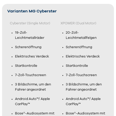
Varianten MG Cyberster
Cyberster (Single Motor)
XPOWER (Dual Motor)
19-Zoll-
20-Zoll-
Leichtmetallräder
Leichtmetallfelgen
Scherenöffnung
Scherenöffnung
Elektrisches Verdeck
Elektrisches Verdeck
Startkontrolle
Startkontrolle
7-Zoll-Touchscreen
7-Zoll-Touchscreen
3 Bildschirme, um den
3 Bildschirme, um den
Fahrer angeordnet
Fahrer angeordnet
Android Auto™/ Apple
Android Auto™/ Apple
CarPlay™
CarPlay™
Bose®-Audiosystem mit
Bose®-Audiosystem mit