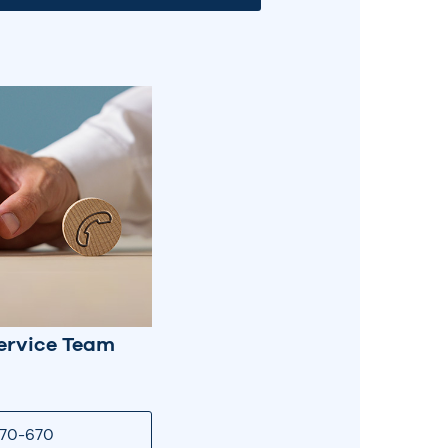
ervice Team
670-670