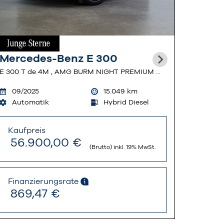
Mercedes-Benz E 300
Merced
E 300 T de 4M , AMG BURM NIGHT PREMIUM MEMO 360
09/2025
15.049
km
07/2022
Automatik
Hybrid Diesel
Automa
Kaufpreis
Kaufpre
56.900,00 €
26.88
(Brutto) inkl. 19% MwSt.
Finanzierungsrate
Finanzi
869,47 €
410,7