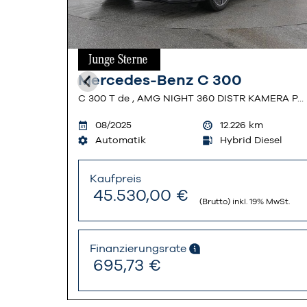
0
Mercedes-Benz C 300
CLE 220 d Coupé , AMG NIGHT MEMO 360 DISTR PANO
C 300 T de , AMG NIGHT 360 DISTR KAMERA PANO
km
08/2025
12.226
km
Automatik
Hybrid Diesel
Kaufpreis
45.530,00 €
19% MwSt.
(Brutto) inkl. 19% MwSt.
Finanzierungsrate
695,73 €