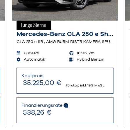
Mercedes-Benz CLA 250 e Shooting Brake
CLA 250 e SB , AMG BURM DISTR KAMERA SPUR STANDH
08/2025
18.912
km
Automatik
Hybrid Benzin
Kaufpreis
35.225,00 €
(Brutto) inkl. 19% MwSt.
Finanzierungsrate
538,26 €