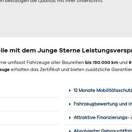
 bestätigen die Qualität mit ihrer Unterschrift.
eile mit dem Junge Sterne Leistungsversp
rne umfasst Fahrzeuge aller Baureihen
bis
150.000 km
und
6
zeuge
erhalten das Zertifikat und bieten zusätzliche Garantien
12 Monate Mobilitätsschutz 
Fahrzeugbewertung und I
Attraktive Finanzierungs-
Absolvierter Gebrauchtfa