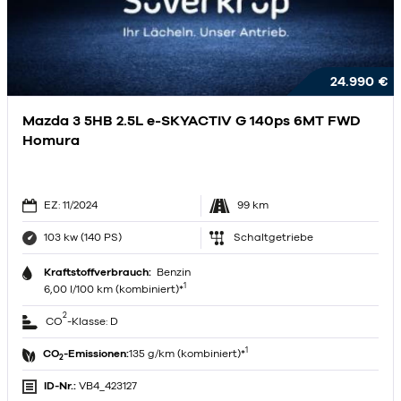
24.990 €
Mazda 3 5HB 2.5L e-SKYACTIV G 140ps 6MT FWD
Homura
EZ: 11/2024
99 km
103 kw (140 PS)
Schaltgetriebe
Kraftstoffverbrauch:
Benzin
1
6,00 l/100 km (kombiniert)*
2
CO
-Klasse: D
1
CO
-Emissionen:
135 g/km (kombiniert)*
2
ID-Nr.:
VB4_423127