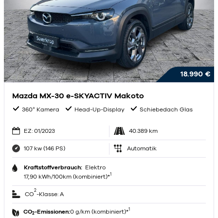
18.990 €
Mazda MX-30 e-SKYACTIV Makoto
360° Kamera
Head-Up-Display
Schiebedach Glas
EZ: 01/2023
40.389 km
107 kw (146 PS)
Automatik
Kraftstoffverbrauch:
Elektro
1
17,90 kWh/100km (kombiniert)*
2
CO
-Klasse: A
1
CO
-Emissionen:
0 g/km (kombiniert)*
2