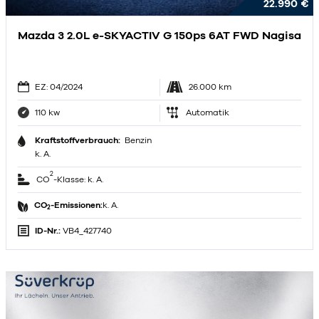
22.990 €
Mazda 3 2.0L e-SKYACTIV G 150ps 6AT FWD Nagisa
EZ: 04/2024
26.000 km
110 kw
Automatik
Kraftstoffverbrauch:
Benzin
k. A.
2
CO
-Klasse: k. A.
CO
-Emissionen:
k. A.
2
ID-Nr.:
VB4_427740