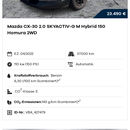
23.490 €
Mazda CX-30 2.0 SKYACTIV-G M Hybrid 150
Homura 2WD
EZ: 04/2022
37.000 km
110 kw (150 PS)
Automatik
Kraftstoffverbrauch:
Benzin
1
6,30 l/100 km (kombiniert)*
2
CO
-Klasse: E
1
CO
-Emissionen:
143 g/km (kombiniert)*
2
ID-Nr.:
VB4_427479