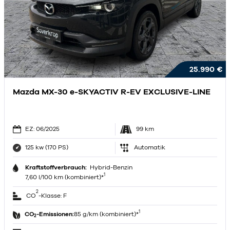
25.990 €
Mazda MX-30 e-SKYACTIV R-EV EXCLUSIVE-LINE
EZ: 06/2025
99 km
125 kw (170 PS)
Automatik
Kraftstoffverbrauch:
Hybrid-Benzin
1
7,60 l/100 km (kombiniert)*
2
CO
-Klasse: F
1
CO
-Emissionen:
85 g/km (kombiniert)*
2