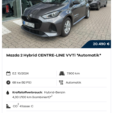
20.490 €
Mazda 2 Hybrid CENTRE-LINE VVTi *Automatik*
EZ: 10/2024
7.900 km
68 kw (92 PS)
Automatik
Kraftstoffverbrauch:
Hybrid-Benzin
1
4,30 l/100 km (kombiniert)*
2
CO
-Klasse: C