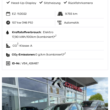
Head-Up-Display
Sitzheizung
Rückfahrkamera
EZ: 11/2022
9.755 km
107 kw (146 PS)
Automatik
Kraftstoffverbrauch:
Elektro
1
17,90 kWh/100km (kombiniert)*
2
CO
-Klasse: A
1
CO
-Emissionen:
0 g/km (kombiniert)*
2
ID-Nr.:
VB4_426487