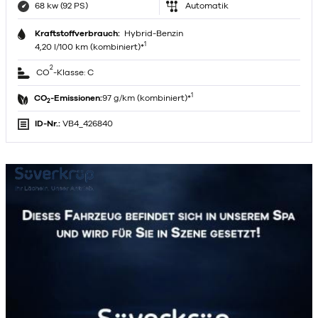
68 kw (92 PS)
Automatik
Kraftstoffverbrauch:
Hybrid-Benzin
1
4,20 l/100 km (kombiniert)*
2
CO
-Klasse: C
1
CO
-Emissionen:
97 g/km (kombiniert)*
2
ID-Nr.:
VB4_426840