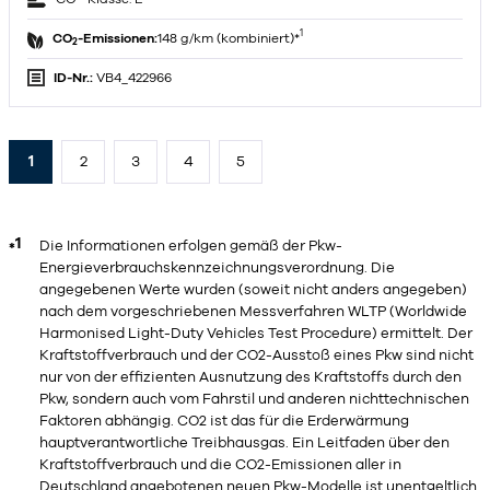
1
CO
-Emissionen:
148 g/km (kombiniert)*
2
ID-Nr.:
VB4_422966
1
2
3
4
5
1
Die Informationen erfolgen gemäß der Pkw-
*
Energieverbrauchskennzeichnungsverordnung. Die
angegebenen Werte wurden (soweit nicht anders angegeben)
nach dem vorgeschriebenen Messverfahren WLTP (Worldwide
Harmonised Light-Duty Vehicles Test Procedure) ermittelt. Der
Kraftstoffverbrauch und der CO2-Ausstoß eines Pkw sind nicht
nur von der effizienten Ausnutzung des Kraftstoffs durch den
Pkw, sondern auch vom Fahrstil und anderen nichttechnischen
Faktoren abhängig. CO2 ist das für die Erderwärmung
hauptverantwortliche Treibhausgas. Ein Leitfaden über den
Kraftstoffverbrauch und die CO2-Emissionen aller in
Deutschland angebotenen neuen Pkw-Modelle ist unentgeltlich