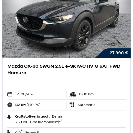
27.990 €
Mazda CX-30 5WGN 2.5L e-SKYACTIV G 6AT FWD
Homura
EZ: 08/2025
1.900 km
103 kw (140 PS)
Automatik
Kraftstoffverbrauch:
Benzin
1
6,60 l/100 km (kombiniert)*
2
CO
-Klasse: E