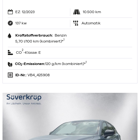
EZ: 12/2023
10.500 km
137 kw
Automatik
Kraftstoffverbrauch:
Benzin
1
5,70 l/100 km (kombiniert)*
2
CO
-Klasse: E
1
CO
-Emissionen:
120 g/km (kombiniert)*
2
ID-Nr.:
VB4_425908