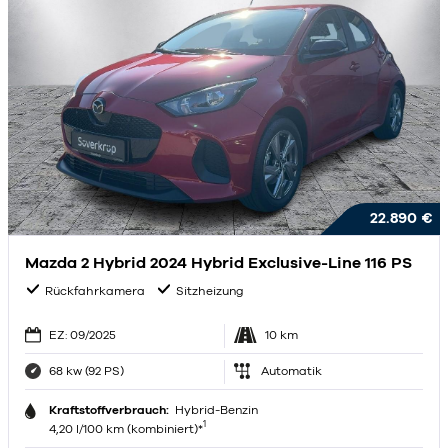
22.890 €
Mazda 2 Hybrid 2024 Hybrid Exclusive-Line 116 PS
Rückfahrkamera
Sitzheizung
EZ: 09/2025
10 km
68 kw (92 PS)
Automatik
Kraftstoffverbrauch:
Hybrid-Benzin
1
4,20 l/100 km (kombiniert)*