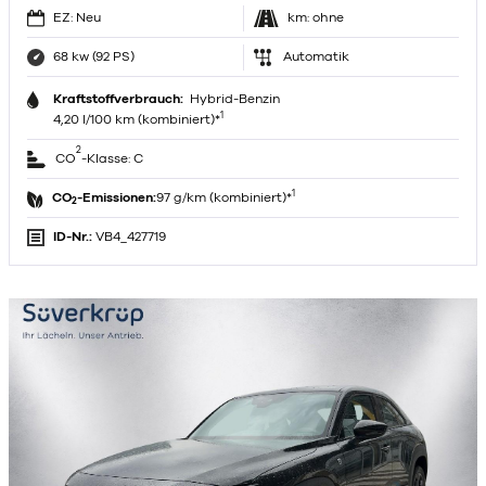
EZ: Neu
km: ohne
68 kw (92 PS)
Automatik
Kraftstoffverbrauch:
Hybrid-Benzin
1
4,20 l/100 km (kombiniert)*
2
CO
-Klasse: C
1
CO
-Emissionen:
97 g/km (kombiniert)*
2
ID-Nr.:
VB4_427719