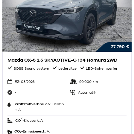
27.790 €
Mazda CX-5 2.5 SKYACTIVE-G 194 Homura 2WD
BOSE Sound system
Ledersitze
LED-Scheinwerfer
EZ: 03/2023
90.000 km
-
Automatik
Kraftstoffverbrauch:
Benzin
k. A.
2
CO
-Klasse: k. A.
CO
-Emissionen:
k. A.
2