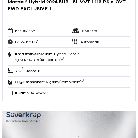
Mazda 2 Hybrid 2024 5HB 1.5L VVT-i 116 PS e-CVT
FWD EXCLUSIVE-L
EZ: 09/2025
1.900 km
68 kw (92 PS)
Automatik
Kraftstoffverbrauch:
Hybrid-Benzin
1
4,00 l/100 km (kombiniert)*
2
CO
-Klasse: B
1
CO
-Emissionen:
92 g/km (kombiniert)*
2
ID-Nr.:
VB4_424120