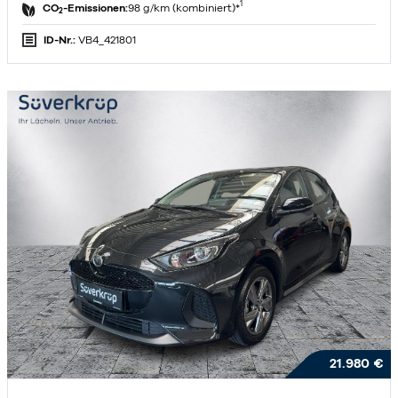
1
CO
-Emissionen:
98 g/km (kombiniert)*
2
ID-Nr.:
VB4_421801
21.980 €