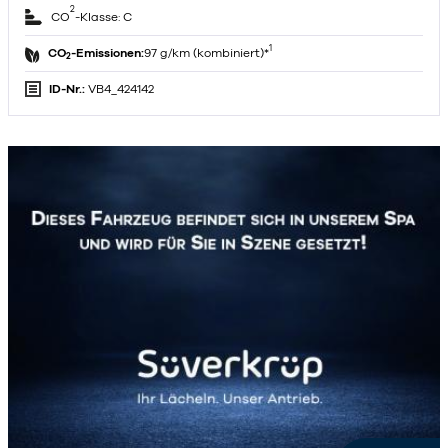
2
CO
-Klasse: C
1
CO
-Emissionen:
97 g/km (kombiniert)*
2
ID-Nr.:
VB4_424142