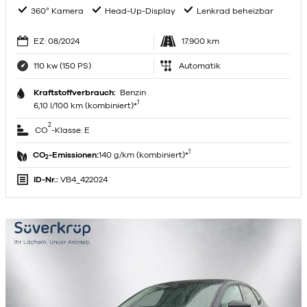
360° Kamera
Head-Up-Display
Lenkrad beheizbar
EZ: 08/2024
17.900 km
110 kw (150 PS)
Automatik
Kraftstoffverbrauch:
Benzin
1
6,10 l/100 km (kombiniert)*
2
CO
-Klasse: E
1
CO
-Emissionen:
140 g/km (kombiniert)*
2
ID-Nr.:
VB4_422024