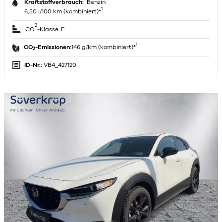
Kraftstoffverbrauch:
Benzin
1
6,50 l/100 km (kombiniert)*
2
CO
-Klasse: E
1
CO
-Emissionen:
146 g/km (kombiniert)*
2
ID-Nr.:
VB4_427120