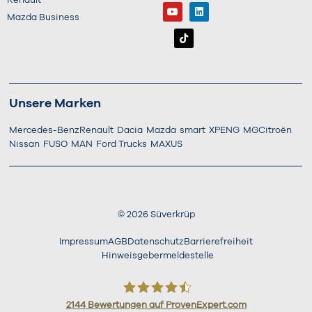
Renault
Mazda Business
Unsere Marken
Mercedes-Benz
Renault
Dacia
Mazda
smart
XPENG
MG
Citroën
Nissan
FUSO
MAN
Ford Trucks
MAXUS
©
2026
Süverkrüp
Impressum
AGB
Datenschutz
Barrierefreiheit
Hinweisgebermeldestelle
2144
Bewertungen auf ProvenExpert.com