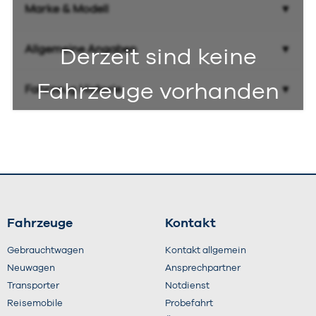
Marke & Modell
Variante
Allgemeine Angaben
Derzeit sind keine
Erstzulassung von
bis
Fahrzeuge vorhanden
Fahrzeug Historie
Typ
Vorbesitzer maximal
Leistung
Kilometerstand
Fahrzeuge
Kontakt
Gebrauchtwagen
Kontakt allgemein
Anzahl Türen
Neuwagen
Ansprechpartner
Transporter
Notdienst
Reisemobile
Probefahrt