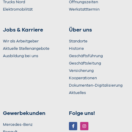
Anzahl Sitze
Trucks Nord
Öffnungszeiten
Elektromobilität
Werkstatttermin
Hubraum
Jobs & Karriere
Über uns
Wir als Arbeitgeber
Standorte
Standort
Aktuelle Stellenangebote
Historie
Ausbildung bei uns
Geschäftsführung
Geschäftsleitung
Anhängerkupplung
Versicherung
Kooperationen
Dokumenten-Digitalisierung
Aktuelles
MwSt. ausweisbar
Mit Batterie-Zertifikat
Gewerbekunden
Folge uns!
Mercedes-Benz