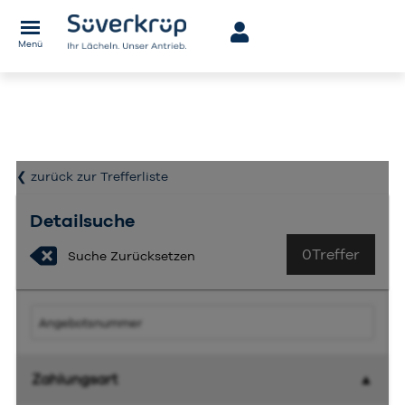
Menü
❮
zurück zur Trefferliste
Detailsuche
0
Treffer
Suche Zurücksetzen
Zahlungsart