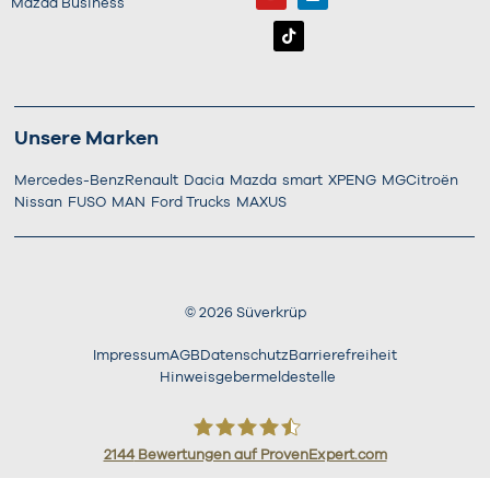
Mazda Business
Unsere Marken
Mercedes-Benz
Renault
Dacia
Mazda
smart
XPENG
MG
Citroën
Nissan
FUSO
MAN
Ford Trucks
MAXUS
©
2026
Süverkrüp
Impressum
AGB
Datenschutz
Barrierefreiheit
Hinweisgebermeldestelle
2144
Bewertungen auf ProvenExpert.com