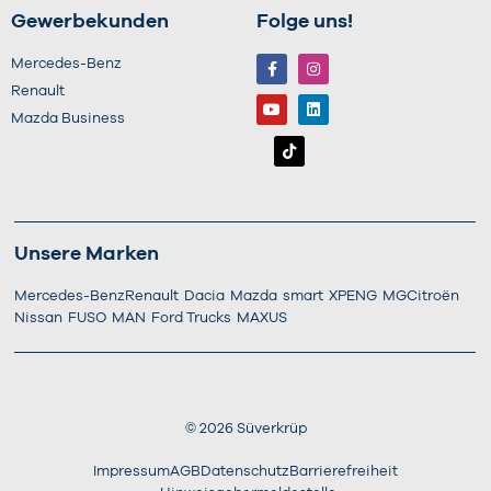
Gewerbekunden
Folge uns!
Mercedes-Benz
Renault
Mazda Business
Unsere Marken
Mercedes-Benz
Renault
Dacia
Mazda
smart
XPENG
MG
Citroën
Nissan
FUSO
MAN
Ford Trucks
MAXUS
©
2026
Süverkrüp
Impressum
AGB
Datenschutz
Barrierefreiheit