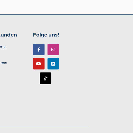
kunden
Folge uns!
enz
ness