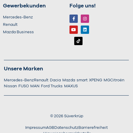
Gewerbekunden
Folge uns!
Mercedes-Benz
Renault
Mazda Business
Unsere Marken
Mercedes-Benz
Renault
Dacia
Mazda
smart
XPENG
MG
Citroën
Nissan
FUSO
MAN
Ford Trucks
MAXUS
©
2026
Süverkrüp
Impressum
AGB
Datenschutz
Barrierefreiheit