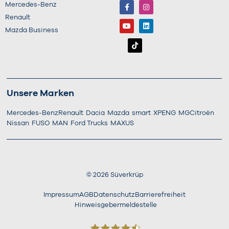
Mercedes-Benz
Renault
Mazda Business
Unsere Marken
Mercedes-Benz
Renault
Dacia
Mazda
smart
XPENG
MG
Citroën
Nissan
FUSO
MAN
Ford Trucks
MAXUS
©
2026
Süverkrüp
Impressum
AGB
Datenschutz
Barrierefreiheit
Hinweisgebermeldestelle