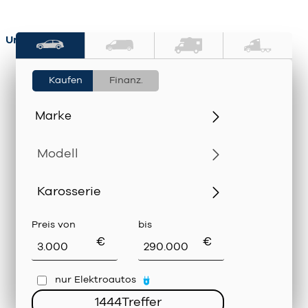
Unsere Gebrauchtwagensuche:
‌Kaufen
‌Finanz.
Preis von
bis
‌€
‌€
‌nur Elektroautos
1444
Treffer