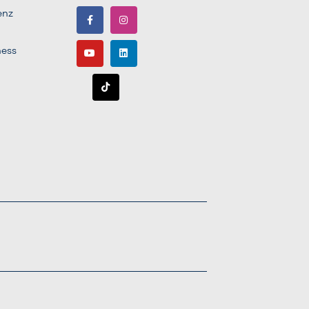
enz
ness