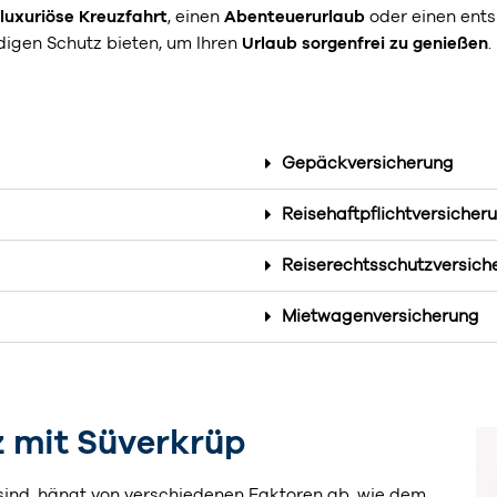
luxuriöse Kreuzfahrt
, einen
Abenteuerurlaub
oder einen ent
igen Schutz bieten, um Ihren
Urlaub sorgenfrei zu genießen
.
Gepäckversicherung
Reisehaftpflichtversicher
Reiserechtsschutzversich
Mietwagenversicherung
z mit Süverkrüp
sind, hängt von verschiedenen Faktoren ab, wie dem