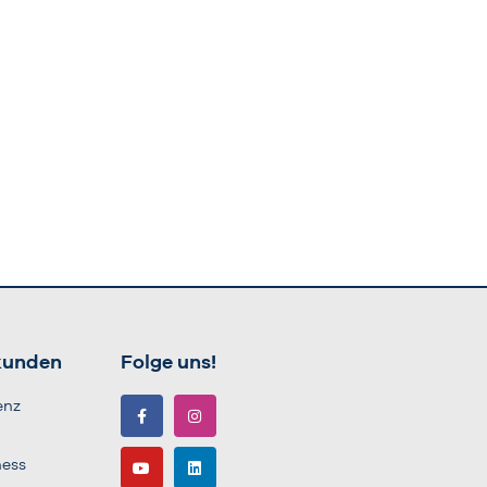
kunden
Folge uns!
enz
ness