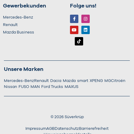
Gewerbekunden
Folge uns!
Mercedes-Benz
Renault
Mazda Business
Unsere Marken
Mercedes-Benz
Renault
Dacia
Mazda
smart
XPENG
MG
Citroën
Nissan
FUSO
MAN
Ford Trucks
MAXUS
©
2026
Süverkrüp
Impressum
AGB
Datenschutz
Barrierefreiheit