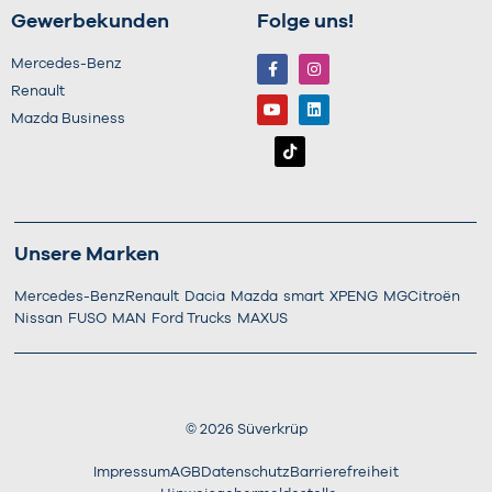
Gewerbekunden
Folge uns!
Mercedes-Benz
Renault
Mazda Business
Unsere Marken
Mercedes-Benz
Renault
Dacia
Mazda
smart
XPENG
MG
Citroën
Nissan
FUSO
MAN
Ford Trucks
MAXUS
©
2026
Süverkrüp
Impressum
AGB
Datenschutz
Barrierefreiheit