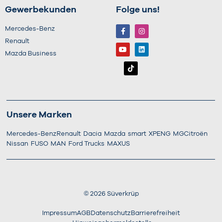
Gewerbekunden
Folge uns!
Mercedes-Benz
Renault
Mazda Business
Unsere Marken
Mercedes-Benz
Renault
Dacia
Mazda
smart
XPENG
MG
Citroën
Nissan
FUSO
MAN
Ford Trucks
MAXUS
©
2026
Süverkrüp
Impressum
AGB
Datenschutz
Barrierefreiheit