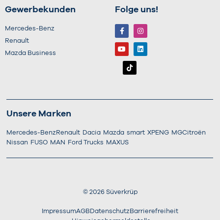
Gewerbekunden
Folge uns!
Mercedes-Benz
Renault
Mazda Business
Unsere Marken
Mercedes-Benz
Renault
Dacia
Mazda
smart
XPENG
MG
Citroën
Nissan
FUSO
MAN
Ford Trucks
MAXUS
©
2026
Süverkrüp
Impressum
AGB
Datenschutz
Barrierefreiheit