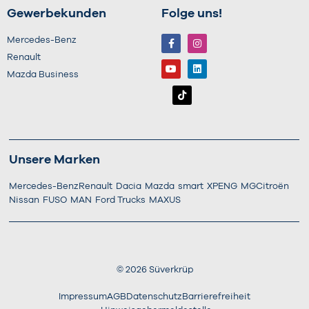
Gewerbekunden
Folge uns!
Mercedes-Benz
Renault
Mazda Business
Unsere Marken
Mercedes-Benz
Renault
Dacia
Mazda
smart
XPENG
MG
Citroën
Nissan
FUSO
MAN
Ford Trucks
MAXUS
©
2026
Süverkrüp
Impressum
AGB
Datenschutz
Barrierefreiheit