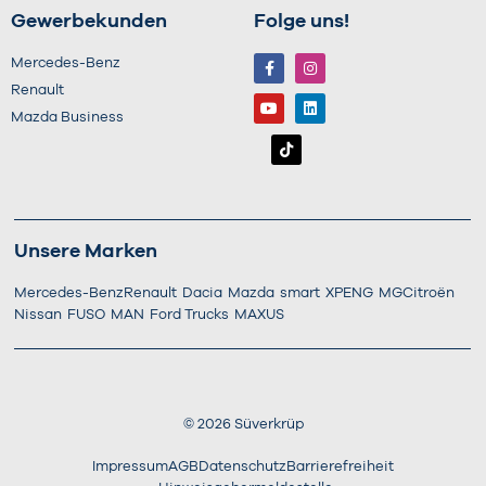
Gewerbekunden
Folge uns!
Mercedes-Benz
Renault
Mazda Business
Unsere Marken
Mercedes-Benz
Renault
Dacia
Mazda
smart
XPENG
MG
Citroën
Nissan
FUSO
MAN
Ford Trucks
MAXUS
©
2026
Süverkrüp
Impressum
AGB
Datenschutz
Barrierefreiheit