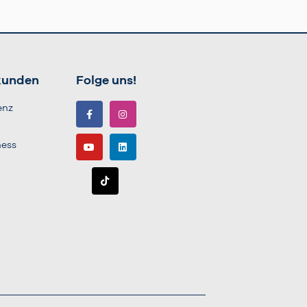
kunden
Folge uns!
enz
ness