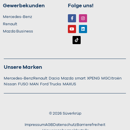
Gewerbekunden
Folge uns!
Mercedes-Benz
Renault
Mazda Business
Unsere Marken
Mercedes-Benz
Renault
Dacia
Mazda
smart
XPENG
MG
Citroën
Nissan
FUSO
MAN
Ford Trucks
MAXUS
©
2026
Süverkrüp
Impressum
AGB
Datenschutz
Barrierefreiheit