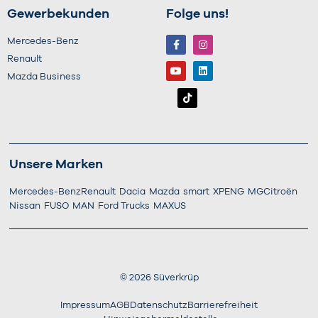
Gewerbekunden
Folge uns!
Mercedes-Benz
Renault
Mazda Business
Unsere Marken
Mercedes-Benz
Renault
Dacia
Mazda
smart
XPENG
MG
Citroën
Nissan
FUSO
MAN
Ford Trucks
MAXUS
©
2026
Süverkrüp
Impressum
AGB
Datenschutz
Barrierefreiheit