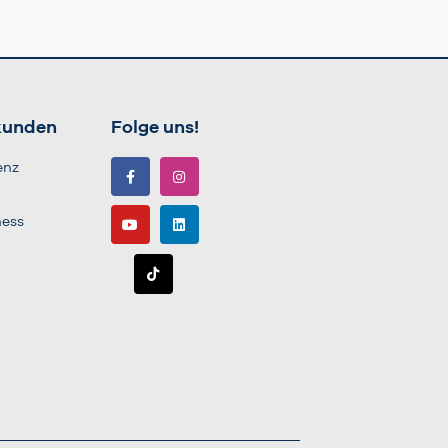
kunden
Folge uns!
enz
ness