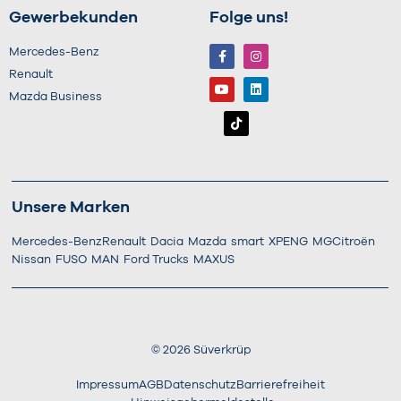
Gewerbekunden
Folge uns!
Mercedes-Benz
Renault
Mazda Business
Unsere Marken
Mercedes-Benz
Renault
Dacia
Mazda
smart
XPENG
MG
Citroën
Nissan
FUSO
MAN
Ford Trucks
MAXUS
©
2026
Süverkrüp
Impressum
AGB
Datenschutz
Barrierefreiheit