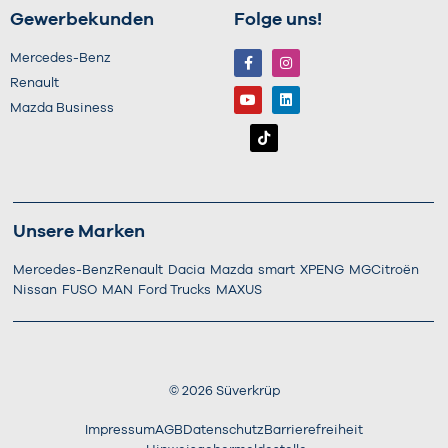
Gewerbekunden
Folge uns!
Mercedes-Benz
Renault
Mazda Business
Unsere Marken
Mercedes-Benz
Renault
Dacia
Mazda
smart
XPENG
MG
Citroën
Nissan
FUSO
MAN
Ford Trucks
MAXUS
©
2026
Süverkrüp
Impressum
AGB
Datenschutz
Barrierefreiheit