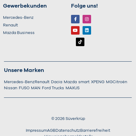
Gewerbekunden
Folge uns!
Mercedes-Benz
Renault
Mazda Business
Unsere Marken
Mercedes-Benz
Renault
Dacia
Mazda
smart
XPENG
MG
Citroën
Nissan
FUSO
MAN
Ford Trucks
MAXUS
©
2026
Süverkrüp
Impressum
AGB
Datenschutz
Barrierefreiheit