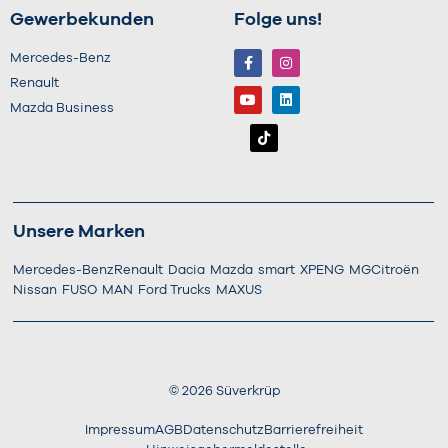
Gewerbekunden
Folge uns!
Mercedes-Benz
Renault
Mazda Business
Unsere Marken
Mercedes-Benz
Renault
Dacia
Mazda
smart
XPENG
MG
Citroën
Nissan
FUSO
MAN
Ford Trucks
MAXUS
©
2026
Süverkrüp
Impressum
AGB
Datenschutz
Barrierefreiheit