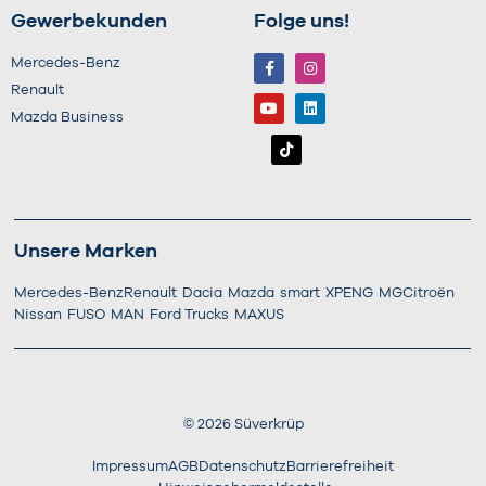
Gewerbekunden
Folge uns!
Mercedes-Benz
Renault
Mazda Business
Unsere Marken
Mercedes-Benz
Renault
Dacia
Mazda
smart
XPENG
MG
Citroën
Nissan
FUSO
MAN
Ford Trucks
MAXUS
©
2026
Süverkrüp
Impressum
AGB
Datenschutz
Barrierefreiheit