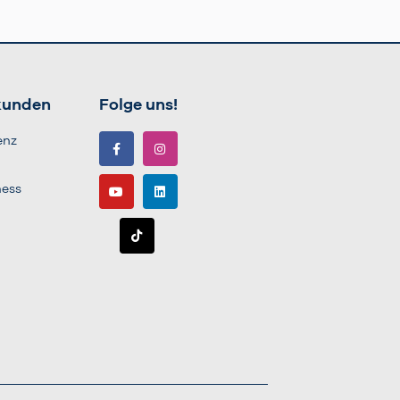
kunden
Folge uns!
enz
ness