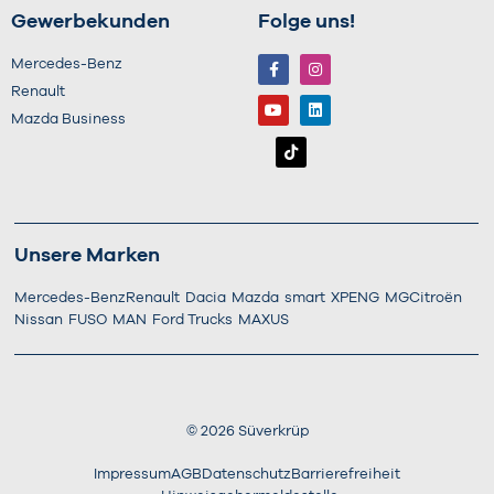
Gewerbekunden
Folge uns!
Mercedes-Benz
Renault
Mazda Business
Unsere Marken
Mercedes-Benz
Renault
Dacia
Mazda
smart
XPENG
MG
Citroën
Nissan
FUSO
MAN
Ford Trucks
MAXUS
©
2026
Süverkrüp
Impressum
AGB
Datenschutz
Barrierefreiheit