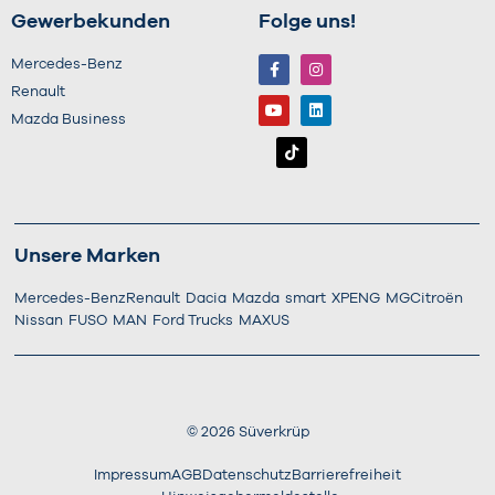
Gewerbekunden
Folge uns!
Mercedes-Benz
Renault
Mazda Business
Unsere Marken
Mercedes-Benz
Renault
Dacia
Mazda
smart
XPENG
MG
Citroën
Nissan
FUSO
MAN
Ford Trucks
MAXUS
©
2026
Süverkrüp
Impressum
AGB
Datenschutz
Barrierefreiheit