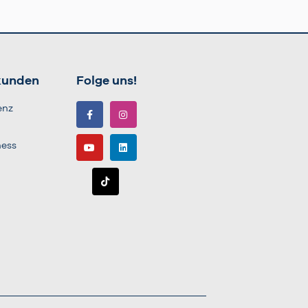
kunden
Folge uns!
enz
ness