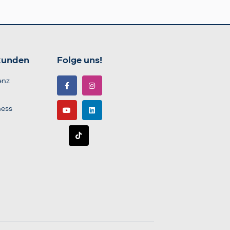
kunden
Folge uns!
enz
ness