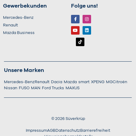
Gewerbekunden
Folge uns!
Mercedes-Benz
Renault
Mazda Business
Unsere Marken
Mercedes-Benz
Renault
Dacia
Mazda
smart
XPENG
MG
Citroën
Nissan
FUSO
MAN
Ford Trucks
MAXUS
©
2026
Süverkrüp
Impressum
AGB
Datenschutz
Barrierefreiheit