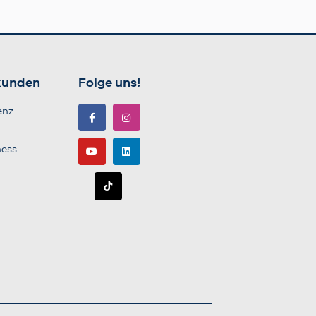
kunden
Folge uns!
enz
ness