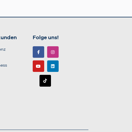
kunden
Folge uns!
enz
ness