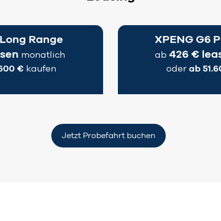
Long Range
XPENG G6 P
asen
426 € le
monatlich
ab
600 €
kaufen
oder
ab 51.6
Jetzt Probefahrt buchen
e