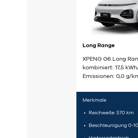
Long Range
XPENG G6 Long Ran
kombiniert: 17,5 kW
Emissionen: 0,0 g/k
Merkmale
Reichweite: 570 km
Beschleunigung 0-10