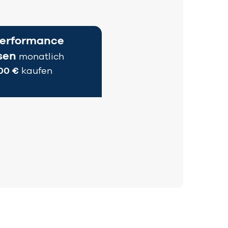
erformance
asen
monatlich
00 €
kaufen