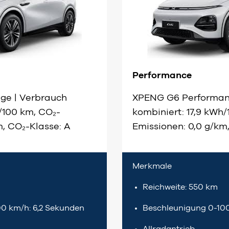
Performance
ge | Verbrauch
XPENG G6 Performan
h/100 km, CO₂-
kombiniert: 17,9 kWh
m, CO₂-Klasse: A
Emissionen: 0,0 g/km
Merkmale
Reichweite: 550 km
0 km/h: 6,2 Sekunden
Beschleunigung 0-100