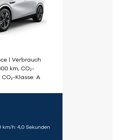
ce | Verbrauch
/100 km, CO₂-
, CO₂-Klasse: A
 km/h: 4,0 Sekunden