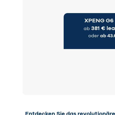
XPENG G6 
381 € le
ab
oder
ab 43.
Entdecken Sie das revolutionär